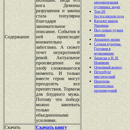
Волошин. Ведь его
автоматизация
кнга Демоны
рутинных задач
разрушения и закона
Топ-20
стала популярна
бестселлеров года
благодаря
Каталог марок
Украины
занимательное
Под сенью чужих
описание. События в
знамен
Содержание
ней происходят
Аграрное право
внимательно и
Сочная курочка.
заботливо. А сюжет
Готовим в
течет неукротимой
мультиварке
рекой. Актуальное
Записка о Н. И.
произведение на
Новикове
Огненный колосс
злобу сложившегося
Петербург
момента. И только
мистический
вместе герои могут
Перечень
преодолеть все
интересных
препятствия. Тормоза
произведений
для блудного мужа.
Потому что победу
можно завоевать
только
объединенными
усилиями.
Скачать
Скачать книгу