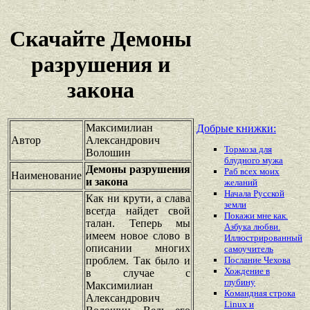
Скачайте Демоны
разрушения и
закона
Максимилиан
Добрые книжки:
Автор
Александрович
Тормоза для
Волошин
блудного мужа
Демоны разрушения
Раб всех моих
Наименование
и закона
желаний
Начала Русской
Как ни крути, а слава
земли
всегда найдет свой
Покажи мне как.
талан. Теперь мы
Азбука любви.
имеем новое слово в
Иллюстрированный
описании многих
самоучитель
проблем. Так было и
Послание Чехова
Хождение в
в случае с
глубину
Максимилиан
Командная строка
Александрович
Linux и