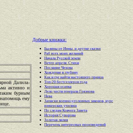
Добрые книжки:
Былины от Инны. и другие сказки
Раб всех моих желаний
Начала Русской земли
Ветер апреля. Стихи
Послание Чехова
Хождение в глубину
Как и где найти настоящего принца
Топ-20 бестселлеров года
лярной Далила-
Хорошая осанка
ьма активно и
Дело чести генерала Грязнова
 таким бурным
Нева
 напомощь ему
Записки военно-уголовных законов, курс
онце.
юнкерских училищ
По следам Ковчега Завета
История Суворова
Золотая лилия
Перечень
интересных
произведений