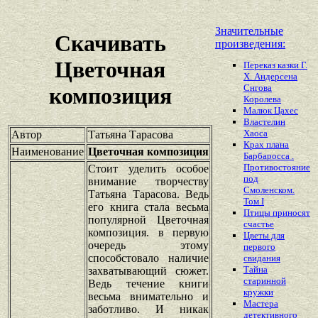
Значительные
Скачивать
произведения:
Цветочная
Переказ казки Г.
Х. Андерсена
Снгова
композиция
Королева
Малюк Цахес
Властелин
Хаоса
Автор
Татьяна Тарасова
Крах плана
Наименование
Цветочная композиция
Барбаросса .
Противостояние
Стоит уделить особое
под
внимание творчеству
Смоленском.
Татьяна Тарасова. Ведь
Том I
его книга стала весьма
Птицы приносят
популярной Цветочная
счастье
композиция. в первую
Цветы для
очередь этому
первого
способстовало наличие
свидания
Тайна
захватывающий сюжет.
старинной
Ведь течение книги
кружки
весьма внимательно и
Мастера
заботливо. И никак
детективного