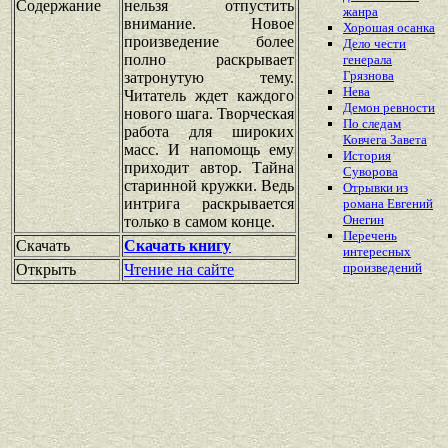
Содержание
нельзя отпустить
жанра
внимание. Новое
Хорошая осанка
произведение более
Дело чести
полно раскрывает
генерала
Грязнова
затронутую тему.
Нева
Читатель ждет каждого
Демон ревности
нового шага. Творческая
По следам
работа для широких
Ковчега Завета
масс. И напомощь ему
История
приходит автор. Тайна
Суворова
старинной кружки. Ведь
Отрывки из
интрига раскрывается
романа Евгений
Онегин
только в самом конце.
Перечень
Скачать
Скачать книгу
интересных
произведений
Открыть
Чтение на сайте