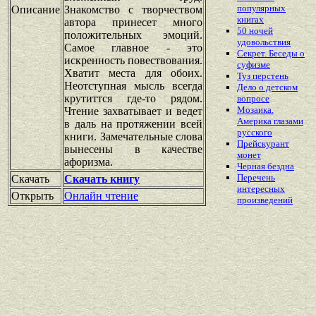
популярных
Описание
Знакомство с творчеством
книгах
автора принесет много
50 ночей
положительных эмоций.
удовольствия
Самое главное - это
Секрет. Беседы о
искренность повествования.
суфизме
Хватит места для обоих.
Туз перстень
Неотступная мысль всегда
Дело о детском
крутиттся где-то рядом.
вопросе
Мозаика.
Чтение захватывает и ведет
Америка глазами
в даль на протяжении всей
русского
книги. Замечательные слова
Прейскурант
вынесены в качестве
монет
афоризма.
Черная бездна
Перечень
Скачать
Скачать книгу
интересных
Открыть
Онлайн чтение
произведений