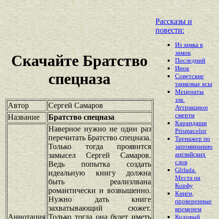
Рассказы и
повести:
Из замка в
замок
Скачайте Братство
Последний
Инок
спецназа
Советские
танковые асы
Меценаты
зла.
Автор
Сергей Самаров
Аттракцион
смерти
Название
Братство спецназа
Карандаши
Наверное нужно не один раз
Prismacolor
перечитать Братство спецназа.
Тренажер по
Только тогда проявится
запоминанию
английских
замысел Сергей Самаров.
слов
Ведь попытка создать
Glifada.
идеальную книгу должна
Места на
быть реализлвана
Корфу
романтически и возвышенно.
Книги,
Нужно дать книге
проверенные
захватывающий сюжет.
временем
Аннотация
Только тогда она будет иметь
Кодовый