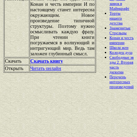
замок в
Конан и честь империи И по
Майнкрафт
настоящему станет интересна
Торты
окружающим. Новое
нашего
произведение типичной
детства
структуры. Поэтому нужно
Знаменитые
осмысливать каждую фразу.
Стрельцы
При чтении книги
Конан и честь
погружаемся в волнующий и
империи
Школа жен
интригующий мир. Ведь там
Колодец душ
заложен глубинный смысл.
Свободные зв
Скачать
Скачать книгу
зды 2. Вторая
часть
Открыть
Читать онлайн
дилогии
Перечень
интересных
произведений