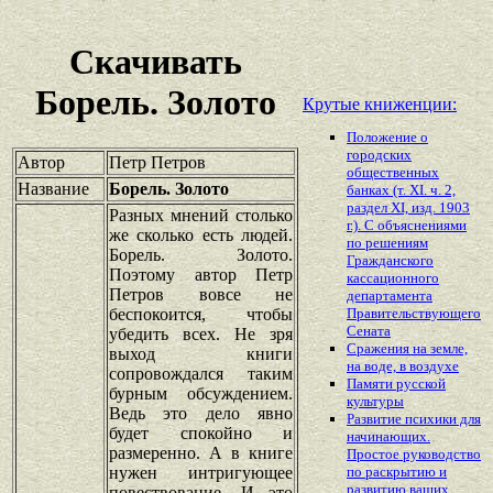
Скачивать
Борель. Золото
Крутые книженции:
Положение о
городских
Автор
Петр Петров
общественных
Название
Борель. Золото
банках (т. XI. ч. 2,
раздел XI, изд. 1903
Разных мнений столько
г.). С объяснениями
же сколько есть людей.
по решениям
Борель. Золото.
Гражданского
Поэтому автор Петр
кассационного
Петров вовсе не
департамента
беспокоится, чтобы
Правительствующего
Сената
убедить всех. Не зря
Сражения на земле,
выход книги
на воде, в воздухе
сопровождался таким
Памяти русской
бурным обсуждением.
культуры
Ведь это дело явно
Развитие психики для
будет спокойно и
начинающих.
размеренно. А в книге
Простое руководство
нужен интригующее
по раскрытию и
развитию ваших
повествование. И это