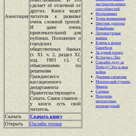
экстрасенсорных
сделает её отличной от
способностей
других. Книга ведет
Неопалимые
Аннотация
читателя к развязке
Точка вымирания
очень сложной тропой.
Цветник доктора
И даже очень
Измайлова
привлекательной для
Литературные
публики. Положение о
жанры
Ключи к играм
городских
Gameboss
общественных банках
Зв здный герцог
(т. XI. ч. 2, раздел XI,
Встречи с Лиз
изд. 1903 г.). С
Спасибо деду за
объяснениями по
Победу! Это и моя
решениям
война
Гражданского
Дневник свекрови
кассационного
Магический турнир.
Начало
департамента
Сатиры
Правительствующего
Перечень
Сената. Самое главное -
интересных
у книги есть свой
произведений
читатель.
Скачать
Скачать книгу
Открыть
Онлайн чтение