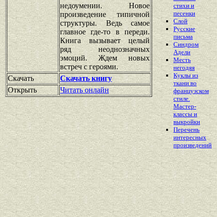
недоумении. Новое
стихи и
песенки
произведение типичной
Слой
структуры. Ведь самое
Русские
главное где-то в переди.
письма
Книга вызывает целый
Синдром
ряд неоднозначных
Адели
эмоций. Ждем новых
Месть
встреч с героями.
негодяя
Куклы из
Скачать
Скачать книгу
ткани во
Открыть
Читать онлайн
французском
стиле.
Мастер-
классы и
выкройки
Перечень
интересных
произведений