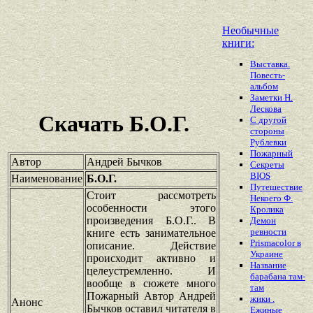
Необычные
книги:
Выставка.
Повесть-
альбом
Заметки Н.
Лескова
Скачать Б.О.Г.
С другой
стороны
Рублевки
Пожарный
Автор
Андрей Бычков
Секреты
BIOS
Наименование
Б.О.Г.
Путешествие
Стоит рассмотреть
Некоего Ф.
особенности этого
Кролика
произведения Б.О.Г.. В
Демон
ревности
книге есть занимательное
Prismacolor в
описание. Действие
Украине
происходит активно и
Название
целеустремленно. И
барабана там-
вообще в сюжете много
там
Пожарный Автор Андрей
жики .
Анонс
Бычков оставил читателя в
Ежиные