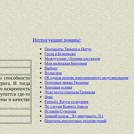
Интригующие романы:
Препараты Тяньши и Цигун
Гроза в Безначалье
Междусоние. сборник рассказов
Моя маленькая Британия
Выборг
Волнолом
и способности
Об одном приеме имитационного моделирования
Почтовые марки Украины
рига. И тогда
Хорошая осанка
то искренность
Дело чести генерала Грязнова
титтся где-то
Нева
ены в качестве
Fantasis. Круги созидания
По следам Ковчега Завета
История Суворова
Зимний излом. . Яд минувшего. Ч.1
Перечень
интересных
произведений