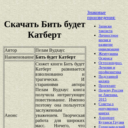
Знаковые
произведения:
Скачать Бить будет
Записки
таксиста
Катберт
Личностное
время и
развитие
цивилизации
Автор
Пелам Вудхаус
Жемчужина
Наименование
Бить будет Катберт
Осириса
Остеохондроз.
Сюжет книги Бить будет
Лечение и
Катберт развивается
профилактика
взволнованно и
Подставной
трагически. И
киллер
стараниями автора
Проектант
Пелам Вудхаус книга
Почему Россия
получила интригующее
не Америка.
2015
повествование. Именно
Советы о
поэтому она пользуется
популярных
заслуженным
книгах
Анонс
уважением. Творческая
Аэропорт
работа для широких
Кутаиси Грузия
масс. Ничего, что
Горнозаводский