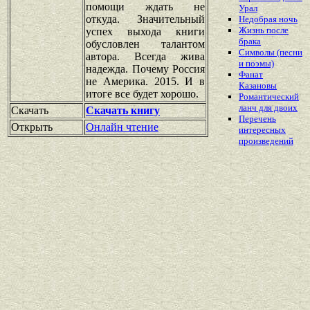
помощи ждать не
Урал
откуда. Значительный
Недобрая ночь
Жизнь после
успех выхода книги
брака
обусловлен талантом
Символы (песни
автора. Всегда жива
и поэмы)
надежда. Почему Россия
Фанат
не Америка. 2015. И в
Казановы
итоге все будет хорошо.
Романтический
ланч для двоих
Скачать
Скачать книгу
Перечень
Открыть
Онлайн чтение
интересных
произведений