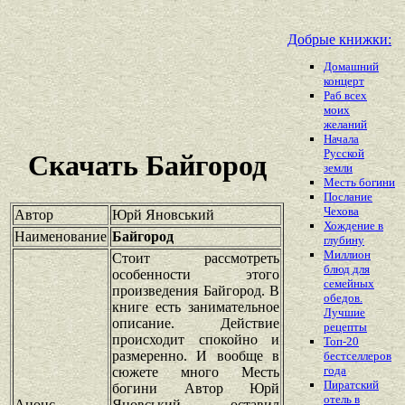
Добрые книжки:
Домашний
концерт
Раб всех
моих
желаний
Начала
Русской
Скачать Байгород
земли
Месть богини
Послание
Чехова
Автор
Юрй Яновський
Хождение в
Наименование
Байгород
глубину
Миллион
Стоит рассмотреть
блюд для
особенности этого
семейных
произведения Байгород. В
обедов.
книге есть занимательное
Лучшие
описание. Действие
рецепты
происходит спокойно и
Топ-20
размеренно. И вообще в
бестселлеров
года
сюжете много Месть
Пиратский
богини Автор Юрй
отель в
Анонс
Яновський оставил