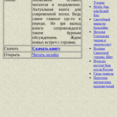
Турции
читателя в недоумении.
Моби Дик,
Актуальная книга для
или Белый
современной эпохи. Ведь
Кит
самое главное где-то в
Свадебный
переди. Не зря выход
марш на
балалайке
книги сопровождался
Наталья
таким бурным
Гончарова
обсуждением. Ждем
(жизнь и
новых встреч с героями.
творчество)
Скачать
Скачать книгу
Волхвы
Скрытной
Открыть
Читать онлайн
управы. Щит
Идем на
восток! Как
росла Россия
Глаза дьявола
Перечень
интересных
произведений