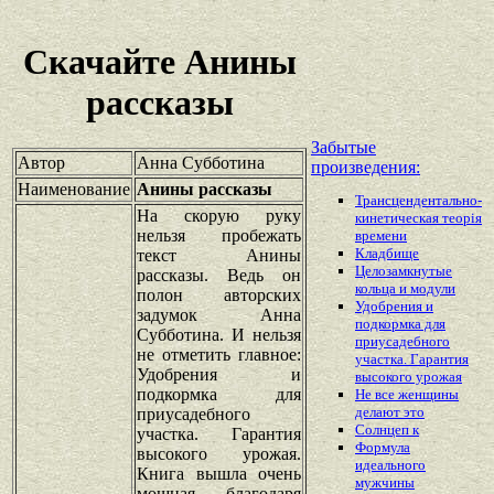
Скачайте Анины
рассказы
Забытые
Автор
Анна Субботина
произведения:
Наименование
Анины рассказы
Трансцендентально-
На скорую руку
кинетическая теорiя
нельзя пробежать
времени
Кладбище
текст Анины
Целозамкнутые
рассказы. Ведь он
кольца и модули
полон авторских
Удобрения и
задумок Анна
подкормка для
Субботина. И нельзя
приусадебного
не отметить главное:
участка. Гарантия
Удобрения и
высокого урожая
подкормка для
Не все женщины
делают это
приусадебного
Солнцеп к
участка. Гарантия
Формула
высокого урожая.
идеального
Книга вышла очень
мужчины
мощная, благодаря