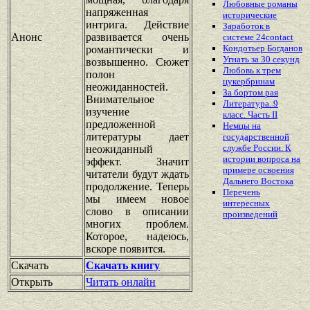
Любовные романы
напряженная
исторические
интрига. Действие
Заработок в
Анонс
развивается очень
системе 24contact
Кондотьер Богданов
романтически и
Угнать за 30 секунд
возвышенно. Сюжет
Любовь к трем
полон
цукербринам
неожиданностей.
За бортом рая
Внимательное
Литература. 9
изучение
класс. Часть II
предложенной
Немцы на
литературы дает
государственной
службе России. К
неожиданный
истории вопроса на
эффект. Значит
примере освоения
читатели будут ждать
Дальнего Востока
продолжение. Теперь
Перечень
мы имеем новое
интересных
слово в описании
произведений
многих проблем.
Которое, надеюсь,
вскоре появится.
Скачать
Скачать книгу
Открыть
Читать онлайн