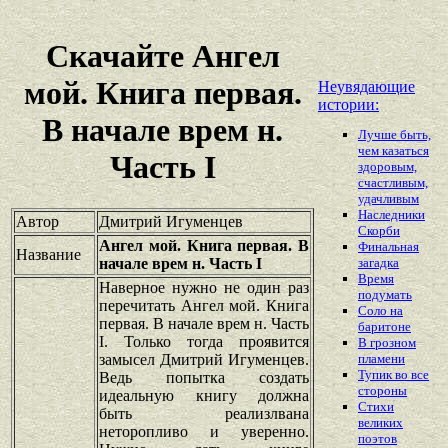
Скачайте Ангел
мой. Книга первая.
Неувядающие
истории:
В начале врем н.
Лучше быть,
чем казаться
Часть I
здоровым,
счастливым,
удачливым
Наследники
Автор
Дмитрий Игуменцев
Скорби
Ангел мой. Книга первая. В
Финальная
Название
начале врем н. Часть I
загадка
Время
Наверное нужно не один раз
подумать
перечитать Ангел мой. Книга
Соло на
первая. В начале врем н. Часть
баритоне
I. Только тогда проявится
В грозном
замысел Дмитрий Игуменцев.
пламени
Тупик во все
Ведь попытка создать
стороны
идеальную книгу должна
Стихи
быть реализлвана
великих
неторопливо и уверенно.
поэтов