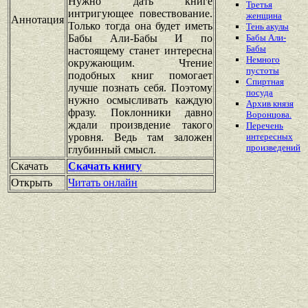
Нужно дать книге
Третья
интригующее повествование.
женщина
Аннотация
Только тогда она будет иметь
Тень акулы
Бабы Али-Бабы И по
Бабы Али-
Бабы
настоящему станет интересна
Немного
окружающим. Чтение
пустоты
подобных книг помогает
Спиртная
лучше познать себя. Поэтому
посуда
нужно осмысливать каждую
Архив князя
фразу. Поклонники давно
Воронцова.
ждали произвдение такого
Перечень
уровня. Ведь там заложен
интересных
произведений
глубинный смысл.
Скачать
Скачать книгу
Открыть
Читать онлайн