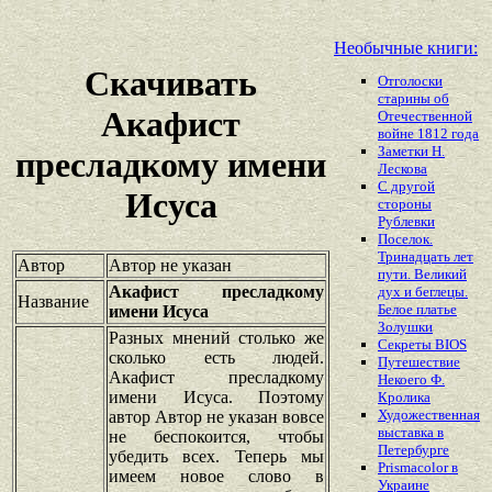
Необычные книги:
Скачивать
Отголоски
старины об
Акафист
Отечественной
войне 1812 года
Заметки Н.
пресладкому имени
Лескова
С другой
Исуса
стороны
Рублевки
Поселок.
Тринадцать лет
Автор
Автор не указан
пути. Великий
Акафист пресладкому
дух и беглецы.
Название
Белое платье
имени Исуса
Золушки
Разных мнений столько же
Секреты BIOS
сколько есть людей.
Путешествие
Акафист пресладкому
Некоего Ф.
имени Исуса. Поэтому
Кролика
Художественная
автор Автор не указан вовсе
выставка в
не беспокоится, чтобы
Петербурге
убедить всех. Теперь мы
Prismacolor в
имеем новое слово в
Украине