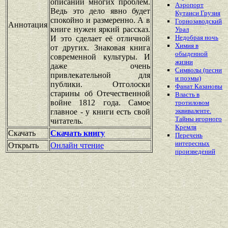
описании многих проблем.
Аэропорт
Ведь это дело явно будет
Кутаиси Грузия
спокойно и размеренно. А в
Горнозаводский
Аннотация
книге нужен яркий рассказ.
Урал
Недобрая ночь
И это сделает её отличной
Химия в
от других. Знаковая книга
обыденной
современной культуры. И
жизни
даже очень
Символы (песни
привлекательной для
и поэмы)
публики. Отголоски
Фанат Казановы
старины об Отечественной
Власть в
войне 1812 года. Самое
тротиловом
эквиваленте.
главное - у книги есть свой
Тайны игорного
читатель.
Кремля
Скачать
Скачать книгу
Перечень
интересных
Открыть
Онлайн чтение
произведений