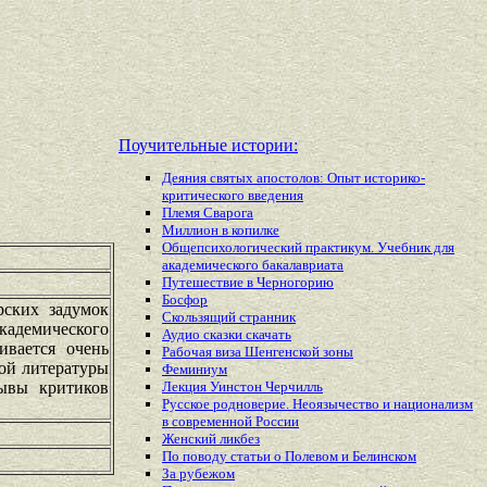
Поучительные истории:
Деяния святых апостолов: Опыт историко-
критического введения
Племя Сварога
Миллион в копилке
Общепсихологический практикум. Учебник для
академического бакалавриата
Путешествие в Черногорию
Босфор
рских задумок
Скользящий странник
кадемического
Аудио сказки скачать
ивается очень
Рабочая виза Шенгенской зоны
ой литературы
Феминиум
зывы критиков
Лекция Уинстон Черчилль
Русское родноверие. Неоязычество и национализм
в современной России
Женский ликбез
По поводу статьи о Полевом и Белинском
За рубежом