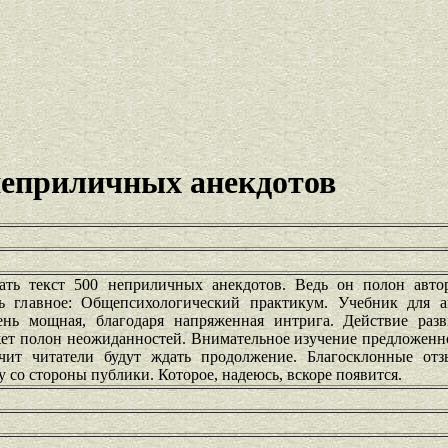
неприличных анекдотов
ать текст 500 неприличных анекдотов. Ведь он полон авто
ь главное: Общепсихологический практикум. Учебник для а
ень мощная, благодаря напряженная интрига. Действие разв
жет полон неожиданностей. Внимательное изучение предложенн
чит читатели будут ждать продолжение. Благосклонные от
со стороны публики. Которое, надеюсь, вскоре появится.