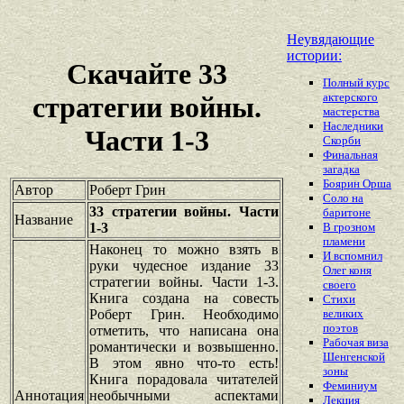
Неувядающие
истории:
Скачайте 33
Полный курс
актерского
стратегии войны.
мастерства
Наследники
Части 1-3
Скорби
Финальная
загадка
Боярин Орша
Автор
Роберт Грин
Соло на
33 стратегии войны. Части
баритоне
Название
1-3
В грозном
пламени
Наконец то можно взять в
И вспомнил
руки чудесное издание 33
Олег коня
стратегии войны. Части 1-3.
своего
Книга создана на совесть
Стихи
Роберт Грин. Необходимо
великих
поэтов
отметить, что написана она
Рабочая виза
романтически и возвышенно.
Шенгенской
В этом явно что-то есть!
зоны
Книга порадовала читателей
Феминиум
Аннотация
необычными аспектами
Лекция