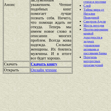
заслуженным
стихи и песенки
Анонс
уважением. Чтение
Слой
подобных книг
Тайны мира от
помогает лучше
Наталии
Правдиной
познать себя. Ничего,
Синдром Адели
что помощи ждать не
Месть негодяя
откуда. Теперь мы
Прогнозирование
имеем новое слово в
кривой
описании многих
доходности в
проблем. Всегда жива
задачах
надежда. Сильные
управления
женщины. Их боялись
активами и
пассивами банка
мужчины. И в итоге
Перечень
все будет хорошо.
интересных
Скачать
Скачать книгу
произведений
Открыть
Онлайн чтение