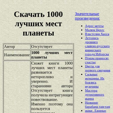
Скачать 1000
Значительные
произведения:
лучших мест
Адрес мечты
Малюк Цахес
планеты
Властелин Хаоса
Летопись
древняго
славено-русскаго
Автор
Отсутствует
княжескаго
1000 лучших мест
города Изборска
Наименование
планеты
Птицы приносят
счастье
Сюжет книги 1000
Цветы для
лучших мест планеты
первого свидания
развивается
Сильные
неторопливо и
женщины. Их
уверенно. И
боялись
стараниями автора
мужчины
Отсутствует книга
Мастера
детективного
получила интригующее
жанра
повествование.
Название
Именно поэтому она
барабана там-там
пользуется
жики . Ежиные