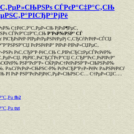
ЏС‚РµР»СЊРЅРѕ СЃРєР°С‡Р°С‚СЊ
РµРЅС‚Р°РІСЂР°РјРё
РѕР№ С‡РёС‚Р°С‚РµР»СЊ РјРѕР¶РµС‚
ЅРѕ СЃРєР°С‡Р°С‚СЊ
Р’РѕР№РЅР° СЃ
ґ РїСЂРѕРёР·РІРµРґРµРЅРёРµРј С‚СЂСѓРґРёР»СЃСЏ
Р”Р°РЅРЅР°СЏ РєРЅРёРіР° РїРѕР·РІРѕР»СЏРµС‚
ѕР»РЅРѕ РѕС‚СЂР°Р·РёС‚СЊ С‚РІРѕСЂС‡РµСЃРєРёР№
С‚РµР»СЏ. РђРІС‚РѕСЂСЃРєР°СЏ С‚СЂР°РєС‚РѕРІРєР°
С€РёР№ РЅР°РєР°Р» СЌРјРѕС†РёРѕРЅР°Р»СЊРЅРѕР№
№.
РљСѓРєРѕР»СЊРЅС‹Р№ РєРѕСЂР°Р±Р»РёРє РљРЅРёРіСѓ
‚СЊ РІ РѕР·РЅР°РєРѕРјРёС‚РµР»СЊРЅС‹С… С†РµР»СЏС….
Р°С‚Рµ
fb2
Р°С‚Рµ
txt