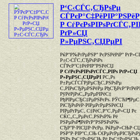
Р‘С‹СЃС‚СЂРѕРµ
СЃРєР°С‡РёРІР°РЅРёР
Р СѓРєРѕРІРѕРґСЃС‚РІ
РґР»СЏ
Р»РµРЅС‚СЏРµРІ
РќР°Р№РґРµРЅР° РєРЅРёРіР° РґР»С
Р±С‹СЃС‚СЂРѕРіРѕ
СЃРєР°С‡РёРІР°РЅРёСЏ
Р СѓРєРѕРІРѕРґСЃС‚РІРѕ РґР»СЏ
Р»РµРЅС‚СЏРµРІ
Р­С‚Рѕ
Р±РµСЃСЃРјРµСЂС‚РЅРѕРµ
С‚РІРѕСЂРµРЅРёРµ РђСЂРєР°РґРё
РўРёРјРѕС„РµРµРІРёС‡
РђРІРµСЂС‡РµРЅРєРѕ. РЎСЋР¶РµС
РїСЂРѕРёР·РІРµРґРµРЅРёСЏ
РІРµРґРµС‚ С‡РёС‚Р°С‚РµР»СЏ Рє
СЌС„С„РµРєС‚РЅРѕР№ Рё
РЅРµРѕР¶РёРґР°РЅРЅРѕР№
СЂР°Р·РІСЏР·РєРµ. РќРµР»СЊР·С
РЅР°Р·РІР°С‚СЊ С€РµРґРµРІСЂРѕРј
РЅРѕ РѕС‡РµРЅСЊ Рё РѕС‡РµРЅСЊ